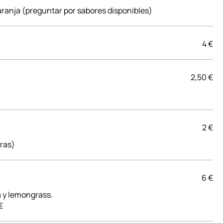
ranja (preguntar por sabores disponibles)
4 €
2,50 €
2 €
eras)
6 €
a y lemongrass.
€