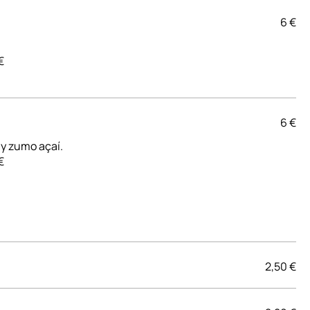
6 €
€
6 €
 y zumo açaí.
2,50 €