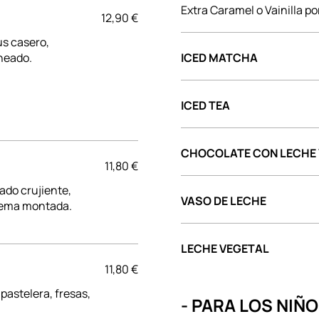
Extra Caramel o Vainilla p
12,90 €
s casero,
neado.
ICED MATCHA
ICED TEA
CHOCOLATE CON LECHE
11,80 €
ado crujiente,
VASO DE LECHE
crema montada.
LECHE VEGETAL
11,80 €
astelera, fresas,
- PARA LOS NIÑO