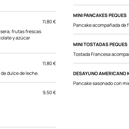
MINI PANCAKES PEQUES
11,80 €
Pancake acompañada de fr
sera, frutas frescas
olate y azúcar
MINI TOSTADAS PEQUES
Tostada Francesa acompan
11,80 €
 de dulce de leche.
DESAYUNO AMERICANO K
Pancake sasonado con mie
9,50 €