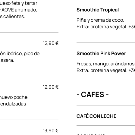
eso feta y tartar
y y AOVE ahumado,
Smoothie Tropical
s calientes.
Piña y crema de coco.
Extra: proteína vegetal. +3
12,90 €
ón ibérico, pico de
Smoothie Pink Power
casera.
Fresas, mango, arándanos
12,90 €
- CAFES -
 huevo poche,
, endulzadas
CAFÉ CON LECHE
13,90 €