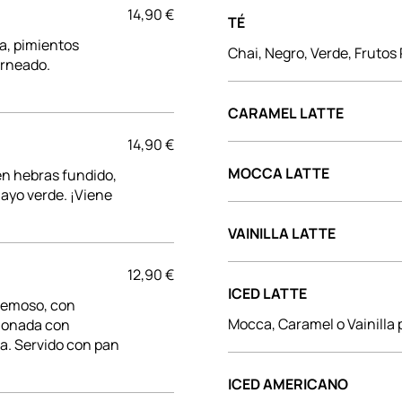
14,90 €
TÉ
a, pimientos
Chai, Negro, Verde, Frutos
orneado.
CARAMEL LATTE
14,90 €
MOCCA LATTE
en hebras fundido,
ayo verde. ¡Viene
VAINILLA LATTE
12,90 €
ICED LATTE
remoso, con
Mocca, Caramel o Vainilla
sionada con
ta. Servido con pan
ICED AMERICANO