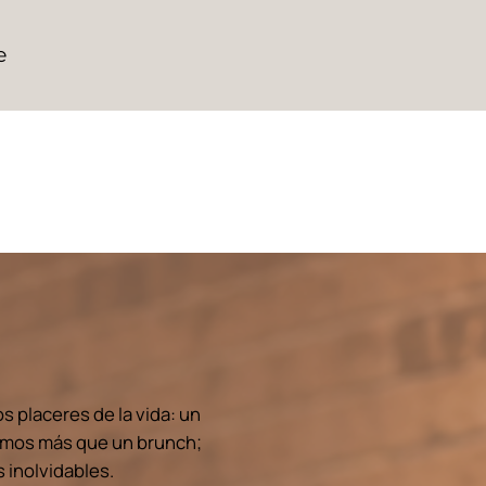
e
 placeres de la vida: un
Somos más que un brunch;
inolvidables.