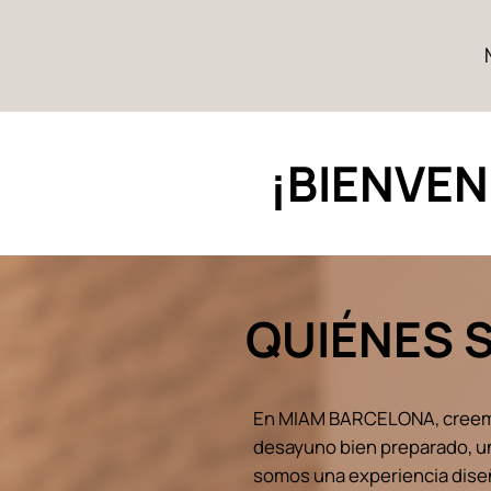
¡BIENVEN
QUIÉNES 
En MIAM BARCELONA, creemos 
desayuno bien preparado, un
somos una experiencia dise