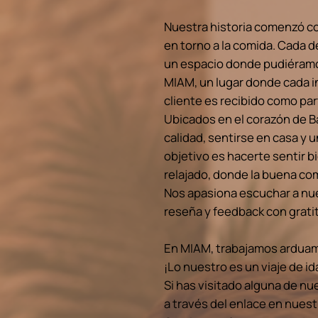
Nuestra historia comenzó co
en torno a la comida. Cada d
un espacio donde pudiéramos
MIAM, un lugar donde cada i
cliente es recibido como par
Ubicados en el corazón de B
calidad, sentirse en casa y
objetivo es hacerte sentir b
relajado, donde la buena com
Nos apasiona escuchar a nue
reseña y feedback con gratit
En MIAM, trabajamos arduam
¡Lo nuestro es un viaje de i
Si has visitado alguna de nu
a través del enlace en nuest