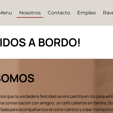
Nosotros
Menu
Contacto
Empleo
Rav
IDOS A BORDO!
SOMOS
que la verdadera felicidad se encuentra en los pequeños
a conversación con amigos, un café caliente en familia. 
ñada para acompañarnos en este camino y crear momentos 