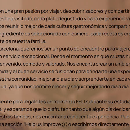
n una gran pasión por viajar, descubrir sabores y compart
estino visitado, cada plato degustado y cada experiencia vi
 reunir lo mejor de cada cultura gastronómica y compartir
ngrediente es seleccionado con esmero, cada receta es cr
te de nuestra familia.
arcelona, queremos ser un punto de encuentro para viajer
 un servicio excepcional. Desde el momento en que cruzas n
ienvenido, cómodo y valorado. Nos encanta crear un ambient
ida y el buen servicio se fusionan para brindarte una exper
stra comunidad, mejorar día a día y sorprenderte en cada 
ud, ya que nos permite crecer y seguir mejorando dia a dia.
ente para regalarles un momento FELIZ durante su estadía
da, y esperamos que lo disfruten tanto que algún día decidan
estras tiendas, nos encantaría conocer tu experiencia. Pue
ra sección “Help us improve ;)”, o escribirnos directamente