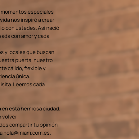
ir momentos especiales
vida nos inspiró a crear
lo con ustedes. Así nació
eada con amor y cada
os y locales que buscan
uestra puerta, nuestro
e cálido, flexible y
iencia única.
visita. Leemos cada
 en esta hermosa ciudad.
 volver!
des compartir tu opinión
 a
hola@miam.com.es
.